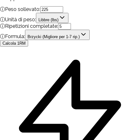
ⓘ
Peso sollevato:
ⓘ
Unità di peso:
Libbre (lbs)
ⓘ
Ripetizioni completate:
ⓘ
Formula:
Brzycki (Migliore per 1-7 rip.)
Calcola 1RM