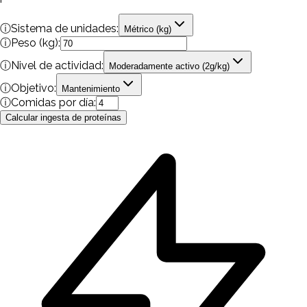
ⓘ
Sistema de unidades:
Métrico (kg)
ⓘ
Peso (kg):
ⓘ
Nivel de actividad:
Moderadamente activo
(
2
g/kg)
ⓘ
Objetivo:
Mantenimiento
ⓘ
Comidas por día:
Calcular ingesta de proteínas