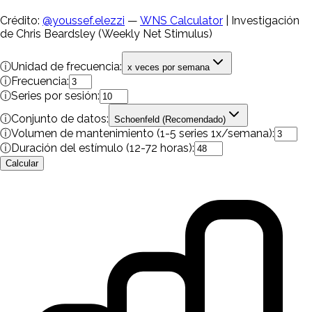
Crédito:
@youssef.elezzi
—
WNS Calculator
| Investigación
de Chris Beardsley (Weekly Net Stimulus)
ⓘ
Unidad de frecuencia:
x veces por semana
ⓘ
Frecuencia:
ⓘ
Series por sesión:
ⓘ
Conjunto de datos:
Schoenfeld (Recomendado)
ⓘ
Volumen de mantenimiento (1-5 series 1x/semana):
ⓘ
Duración del estímulo (12-72 horas):
Calcular