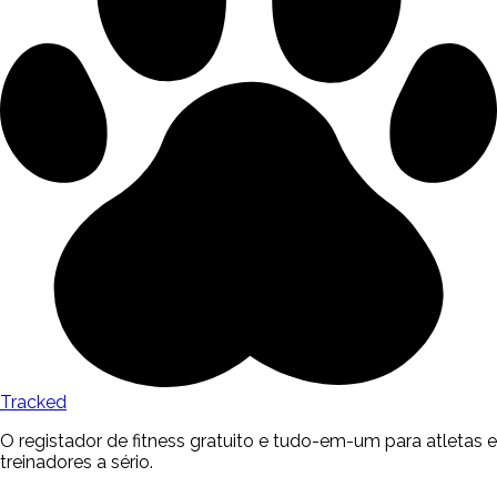
Tracked
O registador de fitness gratuito e tudo-em-um para atletas e
treinadores a sério.