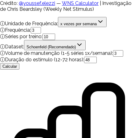
Crédito:
@youssef.elezzi
—
WNS Calculator
| Investigação
de Chris Beardsley (Weekly Net Stimulus)
ⓘ
Unidade de Frequência:
x vezes por semana
ⓘ
Frequência:
ⓘ
Séries por treino:
ⓘ
Dataset:
Schoenfeld (Recomendado)
ⓘ
Volume de manutenção (1-5 séries 1x/semana):
ⓘ
Duração do estímulo (12-72 horas):
Calcular