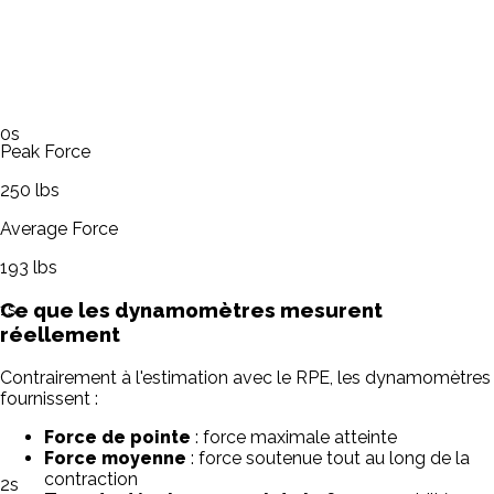
0
s
Peak Force
250
lbs
Average Force
193
lbs
Ce que les dynamomètres mesurent
1
s
réellement
Contrairement à l'estimation avec le RPE, les dynamomètres
fournissent :
Force de pointe
: force maximale atteinte
Force moyenne
: force soutenue tout au long de la
contraction
2
s