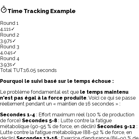
Time Tracking Example
Round
1
4.11
s
✓
Round
2
3.97
s
✓
Round
3
4.04
s
✓
Round
4
3.93
s
✓
Total TUT:
16.05
seconds
Pourquoi le suivi basé sur le temps échoue :
Le problème fondamental est que
le temps maintenu
n'est pas égal à la force produite
. Voici ce qui se passe
réellement pendant un « maintien de 16 secondes » :
Secondes 1-4
: Effort maximum réel (100 % de production
de force)
Secondes 5-8
: Lutte contre la fatigue
métabolique (90-95 % de force, en déclin)
Secondes 9-12
:
Lutte contre la fatigue métabolique (88-92 % de force, en
déclin)
Secondes 13-16
: Exercice d'endurance (85-90 % de